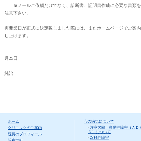
※メールご依頼だけでなく、診断書、証明書作成に必要な書類を
注意下さい。
再開業日が正式に決定致しました際には、またホームページでご案内
し上げます。
令和2
月25日
医療法人遙友
純治
ページのトップへ
ホーム
心の病気について
・
注意欠陥・多動性障害（ＡＤ
クリニックのご案内
Ｄ）について
院長のプロフィール
・
双極性障害
治療方針