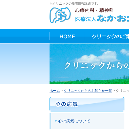
当クリニックの新着情報詳細です。
TEL:072-
治療方針
よくあるご相談
心の病気について
ホーム
>
クリニックからのお知らせ一覧
> クリニ
クからのお知らせ
心の病気について