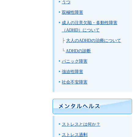
うつ
双極性障害
成人の注意欠陥・多動性障害
（ADHD）について
├
大人のADHDの治療について
└
ADHDの診断
パニック障害
強迫性障害
社会不安障害
ストレスとは何か？
ストレス過剰