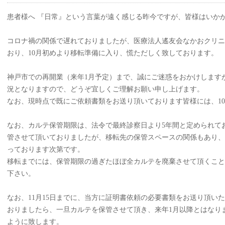
患者様へ 『日常』という言葉が遠く感じる昨今ですが、皆様はいか
コロナ禍の関係で遅れておりましたが、医療法人遙友会なかおクリニ
おり、10月初めより移転準備に入り、慌ただしく致しております。
神戸市での再開業（来年1月予定）まで、誠にご迷惑をおかけします
況となりますので、どうぞ宜しくご理解お願い申し上げます。
なお、現時点で既にご依頼書類をお送り頂いております皆様には、1
なお、カルテ保管期限は、法令で最終診察日より5年間と定められて
管させて頂いておりましたが、移転先の保管スペースの関係もあり、
っております次第です。
移転までには、保管期限の過ぎたほぼ全カルテを廃棄させて頂くこと
下さい。
なお、11月15日までに、当方に証明書依頼の必要書類をお送り頂い
おりましたら、一旦カルテを保管させて頂き、来年1月以降とはなり
ように致します。