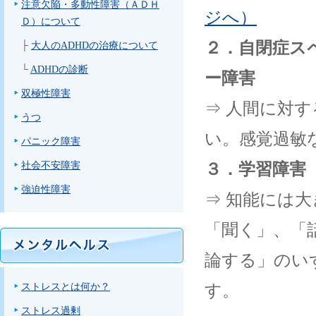
注意欠陥・多動性障害（ＡＤＨ
ジへ）
Ｄ）について
２．自閉症ス
├
大人のADHDの治療について
└
ADHDの診断
ー障害
双極性障害
⇒ 人間に対
うつ
い。感覚過敏
パニック障害
社会不安障害
３．学習障害
強迫性障害
⇒ 知能には
「聞く」、「
論する」のい
ストレスとは何か？
す。
ストレス過剰