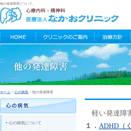
他の発達障害について。
TEL:072-681-3305
談
心の病気について
診察までの流れ
ホーム
>
心の病気
> 他の発達障害
軽い発達障
心の病気について
１．
ADHD（